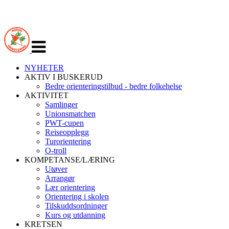
Veksle
navigasjon
NYHETER
AKTIV I BUSKERUD
Bedre orienteringstilbud - bedre folkehelse
AKTIVITET
Samlinger
Unionsmatchen
PWT-cupen
Reiseopplegg
Turorientering
O-troll
KOMPETANSE/LÆRING
Utøver
Arrangør
Lær orientering
Orientering i skolen
Tilskuddsordninger
Kurs og utdanning
KRETSEN