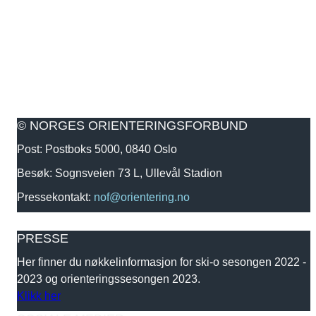
© NORGES ORIENTERINGSFORBUND
Post: Postboks 5000, 0840 Oslo
Besøk: Sognsveien 73 L, Ullevål Stadion
Pressekontakt:
nof@orientering.no
PRESSE
Her finner du nøkkelinformasjon for ski-o sesongen 2022 -
2023 og orienteringssesongen 2023.
Klikk her