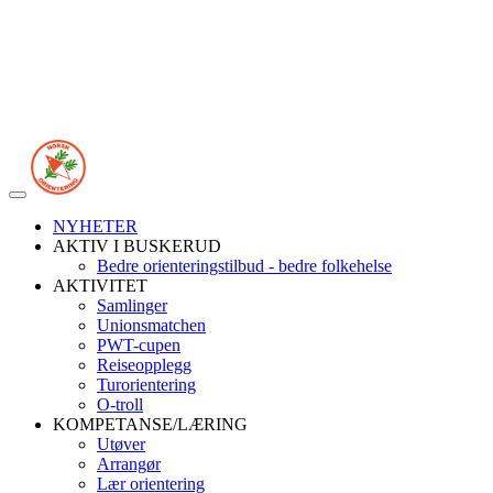
Veksle
navigasjon
NYHETER
AKTIV I BUSKERUD
Bedre orienteringstilbud - bedre folkehelse
AKTIVITET
Samlinger
Unionsmatchen
PWT-cupen
Reiseopplegg
Turorientering
O-troll
KOMPETANSE/LÆRING
Utøver
Arrangør
Lær orientering