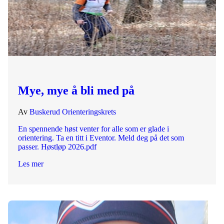
Mye, mye å bli med på
Av
Buskerud Orienteringskrets
En spennende høst venter for alle som er glade i
orientering. Ta en titt i Eventor. Meld deg på det som
passer. Høstløp 2026.pdf
Les mer