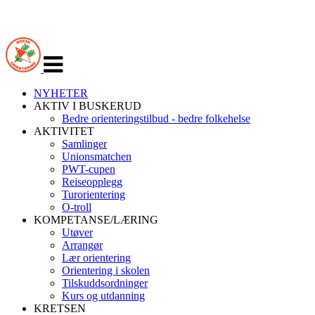
Veksle
navigasjon
NYHETER
AKTIV I BUSKERUD
Bedre orienteringstilbud - bedre folkehelse
AKTIVITET
Samlinger
Unionsmatchen
PWT-cupen
Reiseopplegg
Turorientering
O-troll
KOMPETANSE/LÆRING
Utøver
Arrangør
Lær orientering
Orientering i skolen
Tilskuddsordninger
Kurs og utdanning
KRETSEN