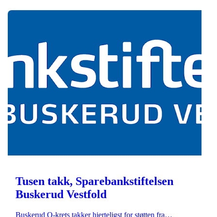
Tusen takk, Sparebankstiftelsen
Buskerud Vestfold
Buskerud O-krets takker hjerteligst for støtten fra…