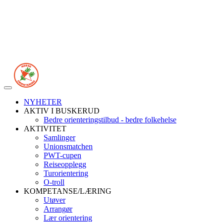
Veksle
navigasjon
NYHETER
AKTIV I BUSKERUD
Bedre orienteringstilbud - bedre folkehelse
AKTIVITET
Samlinger
Unionsmatchen
PWT-cupen
Reiseopplegg
Turorientering
O-troll
KOMPETANSE/LÆRING
Utøver
Arrangør
Lær orientering