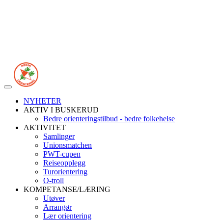
Veksle
navigasjon
NYHETER
AKTIV I BUSKERUD
Bedre orienteringstilbud - bedre folkehelse
AKTIVITET
Samlinger
Unionsmatchen
PWT-cupen
Reiseopplegg
Turorientering
O-troll
KOMPETANSE/LÆRING
Utøver
Arrangør
Lær orientering