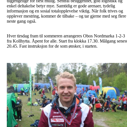
tilgjengelige for flest mulig. Sentral beliggenhet, god logistikk og
enkel deltakelse betyr mye. Samtidig er gode arenaer, tydelig
informasjon og en sosial totalopplevelse viktig. Når folk trives og
opplever mestring, kommer de tilbake – og tar gjerne med seg flere
neste gang også.
Hver tirsdag fram til sommeren arrangeres Obos Nordmarka 1-2-3
fra Kollhytta. Åpent for alle. Start fra klokka 17.30. Målgang senes
20.45. Fast instruksjon for de som ønsker, i starten.