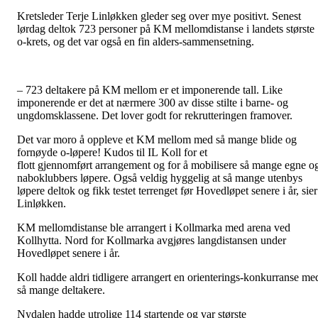
Kretsleder Terje Linløkken gleder seg over mye positivt. Senest
lørdag deltok 723 personer på KM mellomdistanse i landets største
o-krets, og det var også en fin alders-sammensetning.
– 723 deltakere på KM mellom er et imponerende tall. Like
imponerende er det at nærmere 300 av disse stilte i barne- og
ungdomsklassene. Det lover godt for rekrutteringen framover.
Det var moro å oppleve et KM mellom med så mange blide og
fornøyde o-løpere! Kudos til IL Koll for et
flott gjennomført arrangement og for å mobilisere så mange egne o
naboklubbers løpere. Også veldig hyggelig at så mange utenbys
løpere deltok og fikk testet terrenget før Hovedløpet senere i år, sier
Linløkken.
KM mellomdistanse ble arrangert i Kollmarka med arena ved
Kollhytta. Nord for Kollmarka avgjøres langdistansen under
Hovedløpet senere i år.
Koll hadde aldri tidligere arrangert en orienterings-konkurranse me
så mange deltakere.
Nydalen hadde utrolige 114 startende og var største