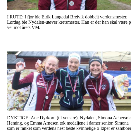
I RUTE: I fjor ble Eirik Langedal Breivik dobbelt verdensmester.
Lørdag ble Nydalen-utøver kretsmester. Han er der han skal være 
vei mot årets VM.
DYKTIGE: Ane Dyrkorn (til venstre), Nydalen, Simona Aebersol
Heming, og Emma Arnesen tok medaljene i damer senior. Simona
som er ranket som verdens nest beste kvinnelige o-løper er samboe