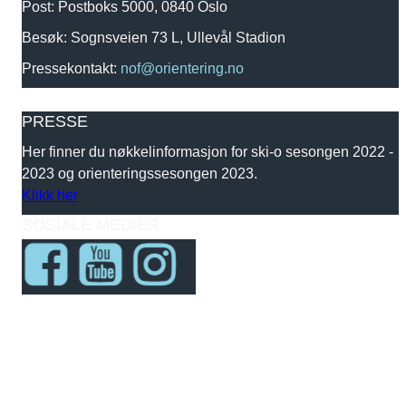
Post: Postboks 5000, 0840 Oslo
Besøk: Sognsveien 73 L, Ullevål Stadion
Pressekontakt:
nof@orientering.no
PRESSE
Her finner du nøkkelinformasjon for ski-o sesongen 2022 -
2023 og orienteringssesongen 2023.
Klikk her
SOSIALE MEDIER