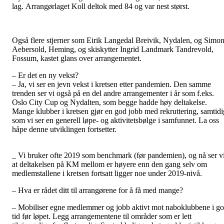
lag. Arrangørlaget Koll deltok med 84 og var nest størst.
Også flere stjerner som Eirik Langedal Breivik, Nydalen, og Simo
Aebersold, Heming, og skiskytter Ingrid Landmark Tandrevold,
Fossum, kastet glans over arrangementet.
– Er det en ny vekst?
– Ja, vi ser en jevn vekst i kretsen etter pandemien. Den samme
trenden ser vi også på en del andre arrangementer i år som f.eks.
Oslo City Cup og Nydalten, som begge hadde høy deltakelse.
Mange klubber i kretsen gjør en god jobb med rekruttering, samtidi
som vi ser en generell løpe- og aktivitetsbølge i samfunnet. La oss
håpe denne utviklingen fortsetter.
_ Vi bruker ofte 2019 som benchmark (før pandemien), og nå ser v
at deltakelsen på KM mellom er høyere enn den gang selv om
medlemstallene i kretsen fortsatt ligger noe under 2019-nivå.
– Hva er rådet ditt til arrangørene for å få med mange?
– Mobiliser egne medlemmer og jobb aktivt mot naboklubbene i g
tid før løpet. Legg arrangementene til områder som er lett