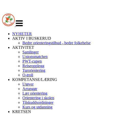
Veksle
navigasjon
NYHETER
AKTIV I BUSKERUD
Bedre orienteringstilbud - bedre folkehelse
AKTIVITET
Samlinger
Unionsmatchen
PWT-cupen
Reiseopplegg
Turorientering
O-troll
KOMPETANSE/LÆRING
Utøver
Arrangør
Lær orientering
Orientering i skolen
Tilskuddsordninger
Kurs og utdanning
KRETSEN