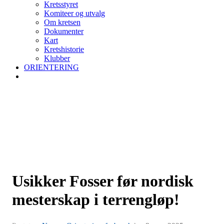
Kretsstyret
Komiteer og utvalg
Om kretsen
Dokumenter
Kart
Kretshistorie
Klubber
ORIENTERING
Usikker Fosser før nordisk
mesterskap i terrengløp!