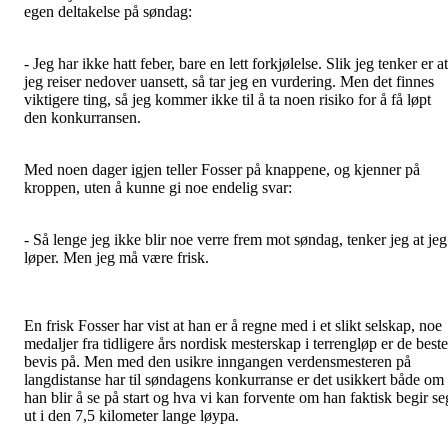
egen deltakelse på søndag:
- Jeg har ikke hatt feber, bare en lett forkjølelse. Slik jeg tenker er at
jeg reiser nedover uansett, så tar jeg en vurdering. Men det finnes
viktigere ting, så jeg kommer ikke til å ta noen risiko for å få løpt
den konkurransen.
Med noen dager igjen teller Fosser på knappene, og kjenner på
kroppen, uten å kunne gi noe endelig svar:
- Så lenge jeg ikke blir noe verre frem mot søndag, tenker jeg at jeg
løper. Men jeg må være frisk.
En frisk Fosser har vist at han er å regne med i et slikt selskap, noe
medaljer fra tidligere års nordisk mesterskap i terrengløp er de beste
bevis på. Men med den usikre inngangen verdensmesteren på
langdistanse har til søndagens konkurranse er det usikkert både om
han blir å se på start og hva vi kan forvente om han faktisk begir se
ut i den 7,5 kilometer lange løypa.