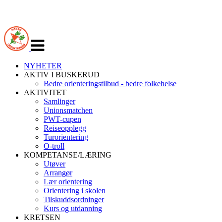
Veksle
navigasjon
NYHETER
AKTIV I BUSKERUD
Bedre orienteringstilbud - bedre folkehelse
AKTIVITET
Samlinger
Unionsmatchen
PWT-cupen
Reiseopplegg
Turorientering
O-troll
KOMPETANSE/LÆRING
Utøver
Arrangør
Lær orientering
Orientering i skolen
Tilskuddsordninger
Kurs og utdanning
KRETSEN