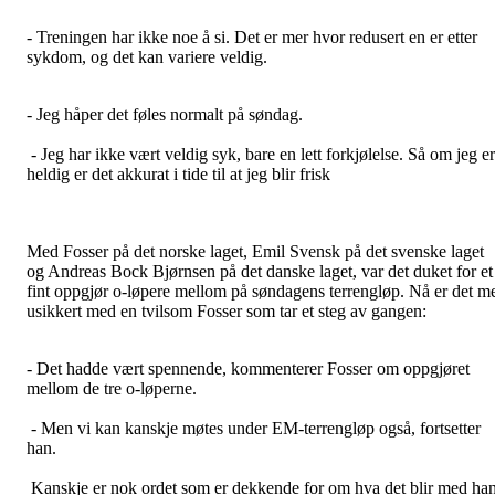
- Treningen har ikke noe å si. Det er mer hvor redusert en er etter
sykdom, og det kan variere veldig.
- Jeg håper det føles normalt på søndag.
- Jeg har ikke vært veldig syk, bare en lett forkjølelse. Så om jeg er
heldig er det akkurat i tide til at jeg blir frisk
Med Fosser på det norske laget, Emil Svensk på det svenske laget
og Andreas Bock Bjørnsen på det danske laget, var det duket for et
fint oppgjør o-løpere mellom på søndagens terrengløp. Nå er det m
usikkert med en tvilsom Fosser som tar et steg av gangen:
- Det hadde vært spennende, kommenterer Fosser om oppgjøret
mellom de tre o-løperne.
- Men vi kan kanskje møtes under EM-terrengløp også, fortsetter
han.
Kanskje er nok ordet som er dekkende for om hva det blir med ha