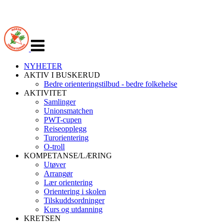
Veksle
navigasjon
NYHETER
AKTIV I BUSKERUD
Bedre orienteringstilbud - bedre folkehelse
AKTIVITET
Samlinger
Unionsmatchen
PWT-cupen
Reiseopplegg
Turorientering
O-troll
KOMPETANSE/LÆRING
Utøver
Arrangør
Lær orientering
Orientering i skolen
Tilskuddsordninger
Kurs og utdanning
KRETSEN