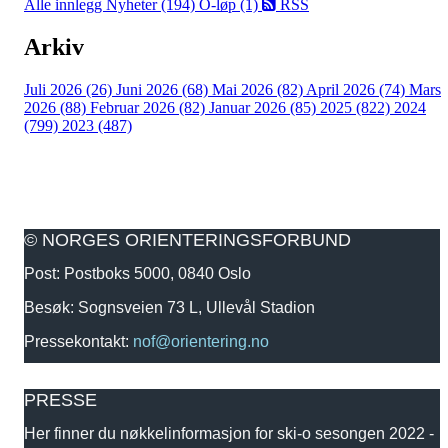
Alle innlegg
Nyheter (194)
O-løp (1)
RSS
Arkiv
Juli 2026 (26)
Juni 2026 (68)
Mai 2026 (82)
April 2026 (74)
Mars
2026 (88)
Februar 2026 (82)
Januar 2026 (85)
2025 (822)
2024
(799)
2023 (487)
© NORGES ORIENTERINGSFORBUND
Post: Postboks 5000, 0840 Oslo
Besøk: Sognsveien 73 L, Ullevål Stadion
Pressekontakt:
nof@orientering.no
PRESSE
Her finner du nøkkelinformasjon for ski-o sesongen 2022 -