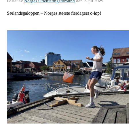
Postet av
Norges Orienteringsforbund
den
7. jul 2025
Sørlandsgaloppen – Norges største flerdagers o-løp!