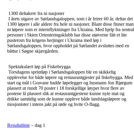
1300 deltakere fra ni nasjoner
I årets utgave av Sørlandsgaloppen, som i år feirer 60 år, deltar det
1300 løpere i alle aldere fra hele ni nasjoner. Blant disse finner man
ni løpere som er internflyktninger fra Ukraina. Med hjelp fra sentra
personer i Skien Orienteringsklubb har disse utøverne fått et lite
pusterom fra krigens herjinger i Ukraina med løp i
Sørlandsgaloppen, hvor oppholdet på Sørlandet avsluttes med en
båttur i Søgne skjærgården.
Spektakulært løp på Fiskebrygga
Torsdagens sprintløp i Sørlandsgaloppen ble en skikkelig
opplevelse for både løpere og restaurantgjester på fiskebygga. Med
start og mål i Gravane hadde løpelegger og husmann Jon Bjørgum
plassert ut rundt 70 poster i 18 forskjellige løyper hvor flere av
postene lå plassert slik at restaurantgjestene kunne nyte mat og
drikke samtidig som de kunne oppleve både landslagsløpere og
mosjonister i intens jakt på røde og hvite O-flagg.
Resultatliste
– dag 1