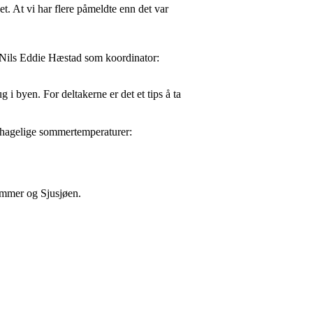
ået. At vi har flere påmeldte enn det var
d Nils Eddie Hæstad som koordinator:
i byen. For deltakerne er det et tips å ta
behagelige sommertemperaturer:
hammer og Sjusjøen.