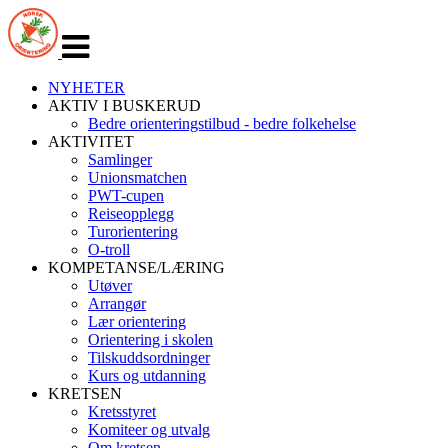
Veksle
navigasjon
NYHETER
AKTIV I BUSKERUD
Bedre orienteringstilbud - bedre folkehelse
AKTIVITET
Samlinger
Unionsmatchen
PWT-cupen
Reiseopplegg
Turorientering
O-troll
KOMPETANSE/LÆRING
Utøver
Arrangør
Lær orientering
Orientering i skolen
Tilskuddsordninger
Kurs og utdanning
KRETSEN
Kretsstyret
Komiteer og utvalg
Om kretsen