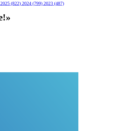
)
2025 (822)
2024 (799)
2023 (487)
e!»