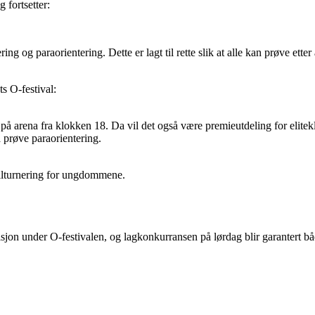
 fortsetter:
ering og paraorientering. Dette er lagt til rette slik at alle kan prøve ett
s O-festival:
på arena fra klokken 18. Da vil det også være premieutdeling for elite
å prøve paraorientering.
allturnering for ungdommene.
adisjon under O-festivalen, og lagkonkurransen på lørdag blir garantert bå