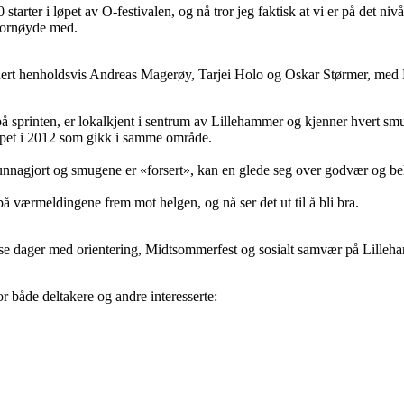
tarter i løpet av O-festivalen, og nå tror jeg faktisk at vi er på det niv
 fornøyde med.
ignert henholdsvis Andreas Magerøy, Tarjei Holo og Oskar Størmer, me
sprinten, er lokalkjent i sentrum av Lillehammer og kjenner hvert smug 
løpet i 2012 som gikk i samme område.
r unnagjort og smugene er «forsert», kan en glede seg over godvær og 
på værmeldingene frem mot helgen, og nå ser det ut til å bli bra.
tense dager med orientering, Midtsommerfest og sosialt samvær på Lille
r både deltakere og andre interesserte: