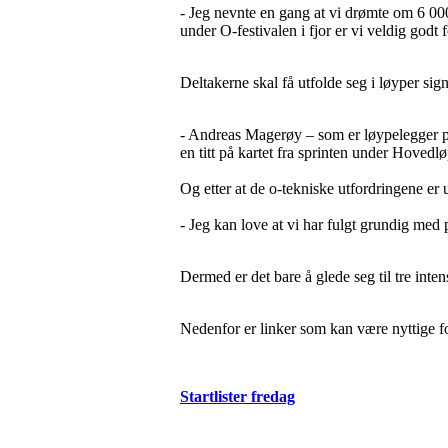
- Jeg nevnte en gang at vi drømte om 6 000 s
under O-festivalen i fjor er vi veldig godt
Deltakerne skal få utfolde seg i løyper s
- Andreas Magerøy – som er løypelegger på 
en titt på kartet fra sprinten under Hoved
Og etter at de o-tekniske utfordringene e
- Jeg kan love at vi har fulgt grundig med 
Dermed er det bare å glede seg til tre in
Nedenfor er linker som kan være nyttige fo
Startlister fredag