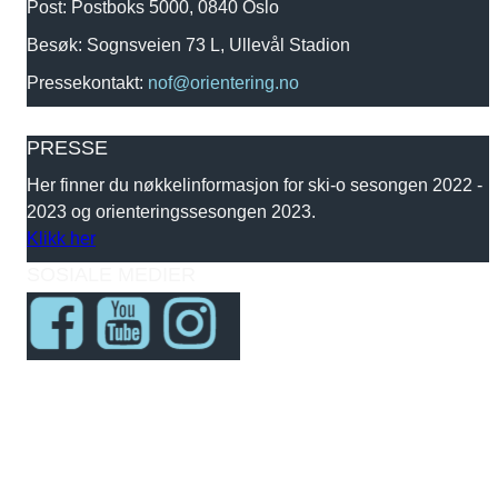
Post: Postboks 5000, 0840 Oslo
Besøk: Sognsveien 73 L, Ullevål Stadion
Pressekontakt:
nof@orientering.no
PRESSE
Her finner du nøkkelinformasjon for ski-o sesongen 2022 -
2023 og orienteringssesongen 2023.
Klikk her
SOSIALE MEDIER