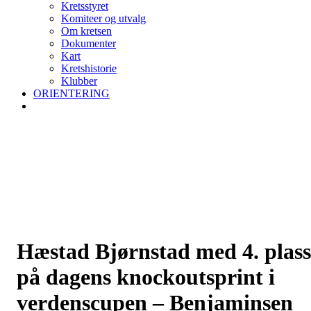
Kretsstyret
Komiteer og utvalg
Om kretsen
Dokumenter
Kart
Kretshistorie
Klubber
ORIENTERING
Hæstad Bjørnstad med 4. plass
på dagens knockoutsprint i
verdenscupen – Benjaminsen