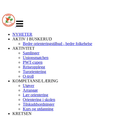
Veksle
navigasjon
NYHETER
AKTIV I BUSKERUD
Bedre orienteringstilbud - bedre folkehelse
AKTIVITET
Samlinger
Unionsmatchen
PWT-cupen
Reiseopplegg
Turorientering
O-troll
KOMPETANSE/LÆRING
Utøver
Arrangør
Lær orientering
Orientering i skolen
Tilskuddsordninger
Kurs og utdanning
KRETSEN