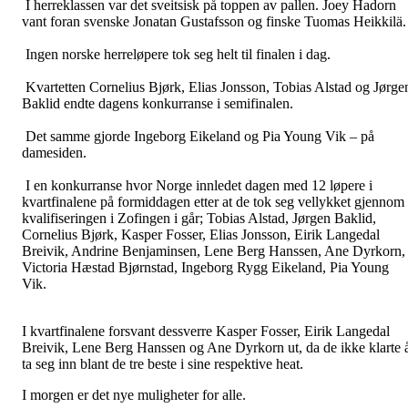
I herreklassen var det sveitsisk på toppen av pallen. Joey Hadorn
vant foran svenske Jonatan Gustafsson og finske Tuomas Heikkilä.
Ingen norske herreløpere tok seg helt til finalen i dag.
Kvartetten Cornelius Bjørk, Elias Jonsson, Tobias Alstad og Jørge
Baklid endte dagens konkurranse i semifinalen.
Det samme gjorde Ingeborg Eikeland og Pia Young Vik – på
damesiden.
I en konkurranse hvor Norge innledet dagen med 12 løpere i
kvartfinalene på formiddagen etter at de tok seg vellykket gjennom
kvalifiseringen i Zofingen i går; Tobias Alstad, Jørgen Baklid,
Cornelius Bjørk, Kasper Fosser, Elias Jonsson, Eirik Langedal
Breivik, Andrine Benjaminsen, Lene Berg Hanssen, Ane Dyrkorn,
Victoria Hæstad Bjørnstad, Ingeborg Rygg Eikeland, Pia Young
Vik.
I kvartfinalene forsvant dessverre Kasper Fosser, Eirik Langedal
Breivik, Lene Berg Hanssen og Ane Dyrkorn ut, da de ikke klarte 
ta seg inn blant de tre beste i sine respektive heat.
I morgen er det nye muligheter for alle.