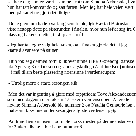
- I hele dag har jeg vært i samme heat som Simona Aebersold, hvo
hun har tatt kommando og satt farten. Men jeg har hele veien vært
med på kartet og gjort det riktige.
Dette gjennom både kvart- og semifinale, før Hæstad Bjørnstad
viste nettopp dette på sisterunden i finalen, hvor hun løftet seg fra 6
plass og bakerst i feltet, til 4. plass i mål:
- Jeg har tatt egne valg hele veien, og i finalen gjorde det at jeg
klarte å avansere på slutten.
Hun tok seg dermed forbi klubbvenninne i IFK Göteborg, danske
Ida Agervig Kristiansson og landslagskollega Andrine Benjaminse
– i mål til sin beste plassering noensinne i verdenscupen:
- Utrolig moro å starte sesongen slik.
Men det var ingenting å gjøre med topptrioen; Tove Alexandersso
som med dagens seier tok sin 47. seier i verdenscupen. Allerede
nevnte Simona Aebersold ble nummer 2 og Natalia Gemperle løp i
mål som 3. kvinne under sesongens første verdenscupløp.
Andrine Benjaminsen – som ble norsk mester på denne distansen
for 2 uker tilbake – ble i dag nummer 6.