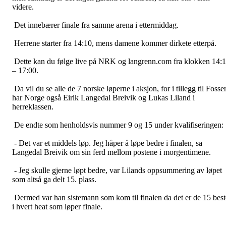
videre.
Det innebærer finale fra samme arena i ettermiddag.
Herrene starter fra 14:10, mens damene kommer dirkete etterpå.
Dette kan du følge live på NRK og langrenn.com fra klokken 14:
– 17:00.
Da vil du se alle de 7 norske løperne i aksjon, for i tillegg til Fosse
har Norge også Eirik Langedal Breivik og Lukas Liland i
herreklassen.
De endte som henholdsvis nummer 9 og 15 under kvalifiseringen:
- Det var et middels løp. Jeg håper å løpe bedre i finalen, sa
Langedal Breivik om sin ferd mellom postene i morgentimene.
- Jeg skulle gjerne løpt bedre, var Lilands oppsummering av løpet
som altså ga delt 15. plass.
Dermed var han sistemann som kom til finalen da det er de 15 best
i hvert heat som løper finale.