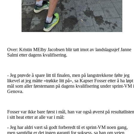
Over: Kristin MElby Jacobsen blir tatt imot av landslagssjef Janne
Salmi etter dagens kvalifisering.
- Jeg prøvde å spare litt til finalen, men på langstrekkene følte jeg
likevel at jeg måtte «trøkke litt på», sa Kapser Fosser etter å ha løpt 
mål som aller førstemann på dagens kvalifisering under sprint-VM 
Genova.
Fosser var ikke bare først i mål, han var også øverst på resultatliste
i sitt heat etter at alle var i mål:
- Jeg har aldri vært så godt forberedt til et sprint-VM noen gang,
men samtidig er det ingen garanti for suksess, sa han om veien