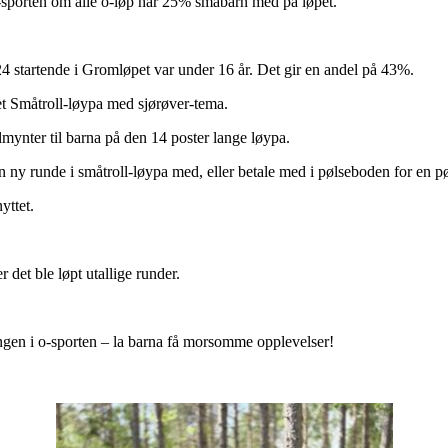
o-sporten om alle o-løp har 25% småbarn med på løpet.
 424 startende i Gromløpet var under 16 år. Det gir en andel på 43%.
ket Småtroll-løypa med sjørøver-tema.
mynter til barna på den 14 poster lange løypa.
ny runde i småtroll-løypa med, eller betale med i pølseboden for en pø
yttet.
r det ble løpt utallige runder.
ringen i o-sporten – la barna få morsomme opplevelser!