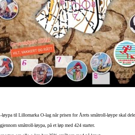
ypa til Lillomarka O-lag når prisen for Årets småtroll-løype skal dele
jennom småtroll-løypa, på et løp med 424 starter.