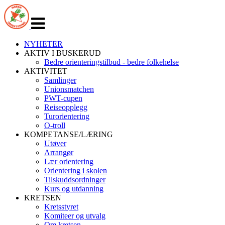
Veksle
navigasjon
NYHETER
AKTIV I BUSKERUD
Bedre orienteringstilbud - bedre folkehelse
AKTIVITET
Samlinger
Unionsmatchen
PWT-cupen
Reiseopplegg
Turorientering
O-troll
KOMPETANSE/LÆRING
Utøver
Arrangør
Lær orientering
Orientering i skolen
Tilskuddsordninger
Kurs og utdanning
KRETSEN
Kretsstyret
Komiteer og utvalg
Om kretsen