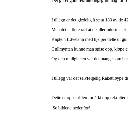
Det gir et godt rekrutteringsgrunnlag for 
I tillegg er det gledelig å se at 183 av de
Men det er ikke rart at de aller minste els
Kaptein Løvetann med hjelper delte ut gull
Gullmynten kunne man spise opp, kjøpe en 
Og den muligheten var det mange som ben
I tillegg var det selvfølgelig Rakettløype de
Dette er oppskriften for å få opp rekrutte
Se bildene nedenfor!