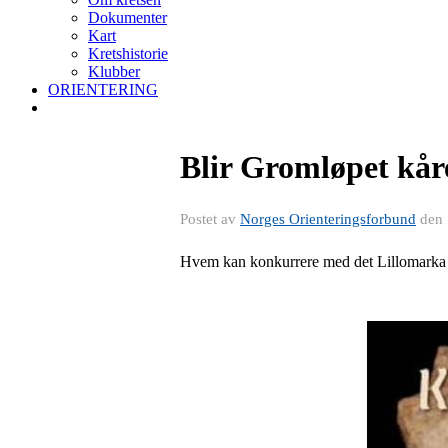
Dokumenter
Kart
Kretshistorie
Klubber
ORIENTERING
Blir Gromløpet kåre
Postet av
Norges Orienteringsforbund
den
Hvem kan konkurrere med det Lillomarka 