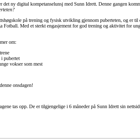
r er det ny digital kompetanselunsj med Sunn Idrett. Denne gangen ko
rteten?
shøgskole på trening og fysisk utvikling gjennom puberteten, og er til d
Fotball. Med et sterkt engasjement for god trening og aktivitet for unge
 mer om:
trene
i pubertet
 unge vokser som mest
 denne onsdagen!
gene tas opp. De er tilgjengelige i 6 måneder på Sunn Idrett sin nettsid