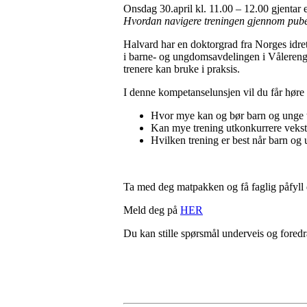
Onsdag 30.april kl. 11.00 – 12.00 gjenta
Hvordan navigere treningen gjennom pube
Halvard har en doktorgrad fra Norges idrett
i barne- og ungdomsavdelingen i Vålerenga 
trenere kan bruke i praksis.
I denne kompetanselunsjen vil du får høre
Hvor mye kan og bør barn og unge 
Kan mye trening utkonkurrere vekst 
Hvilken trening er best når barn og
Ta med deg matpakken og få faglig påfyll
Meld deg på
HER
Du kan stille spørsmål underveis og foredra