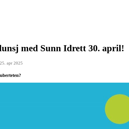
unsj med Sunn Idrett 30. april!
25. apr 2025
uberteten?