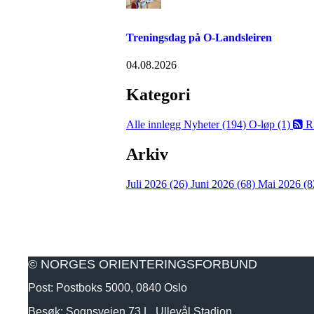
Treningsdag på O-Landsleiren
04.08.2026
Kategori
Alle innlegg
Nyheter (194)
O-løp (1)
R
Arkiv
Juli 2026 (26)
Juni 2026 (68)
Mai 2026 (8
© NORGES ORIENTERINGSFORBUND
Post: Postboks 5000, 0840 Oslo
Besøk: Sognsveien 73 L, Ullevål Stadion