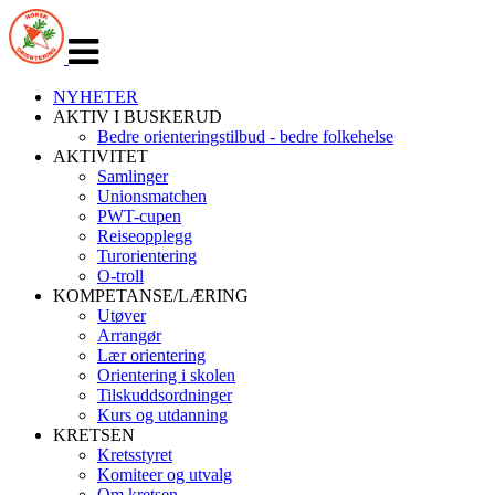
Veksle
navigasjon
NYHETER
AKTIV I BUSKERUD
Bedre orienteringstilbud - bedre folkehelse
AKTIVITET
Samlinger
Unionsmatchen
PWT-cupen
Reiseopplegg
Turorientering
O-troll
KOMPETANSE/LÆRING
Utøver
Arrangør
Lær orientering
Orientering i skolen
Tilskuddsordninger
Kurs og utdanning
KRETSEN
Kretsstyret
Komiteer og utvalg
Om kretsen