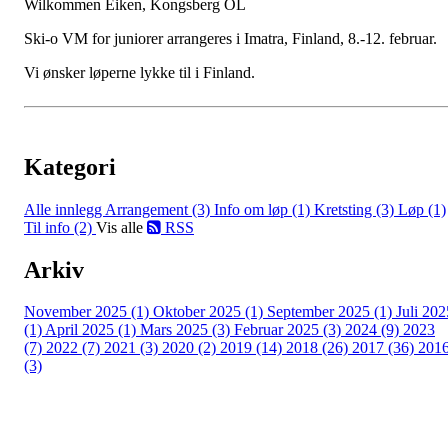
Wilkommen Eiken, Kongsberg OL
Ski-o VM for juniorer arrangeres i Imatra, Finland, 8.-12. februar.
Vi ønsker løperne lykke til i Finland.
Kategori
Alle innlegg
Arrangement (3)
Info om løp (1)
Kretsting (3)
Løp (1)
Til info (2)
Vis alle
RSS
Arkiv
November 2025 (1)
Oktober 2025 (1)
September 2025 (1)
Juli 202
(1)
April 2025 (1)
Mars 2025 (3)
Februar 2025 (3)
2024 (9)
2023
(7)
2022 (7)
2021 (3)
2020 (2)
2019 (14)
2018 (26)
2017 (36)
201
(3)