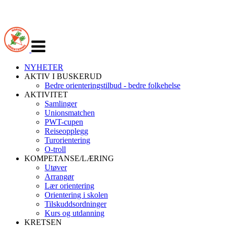
Veksle
navigasjon
NYHETER
AKTIV I BUSKERUD
Bedre orienteringstilbud - bedre folkehelse
AKTIVITET
Samlinger
Unionsmatchen
PWT-cupen
Reiseopplegg
Turorientering
O-troll
KOMPETANSE/LÆRING
Utøver
Arrangør
Lær orientering
Orientering i skolen
Tilskuddsordninger
Kurs og utdanning
KRETSEN