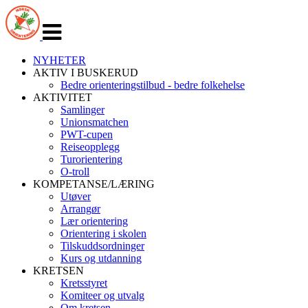
Veksle
navigasjon
NYHETER
AKTIV I BUSKERUD
Bedre orienteringstilbud - bedre folkehelse
AKTIVITET
Samlinger
Unionsmatchen
PWT-cupen
Reiseopplegg
Turorientering
O-troll
KOMPETANSE/LÆRING
Utøver
Arrangør
Lær orientering
Orientering i skolen
Tilskuddsordninger
Kurs og utdanning
KRETSEN
Kretsstyret
Komiteer og utvalg
Om kretsen