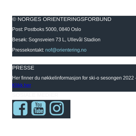
© NORGES ORIENTERINGSFORBUND
Post: Postboks 5000, 0840 Oslo
Besøk: Sognsveien 73 L, Ullevål Stadion
Pressekontakt:
nof@orientering.no
PRESSE
Her finner du nøkkelinformasjon for ski-o sesongen 2022
Klikk her
SOSIALE MEDIER