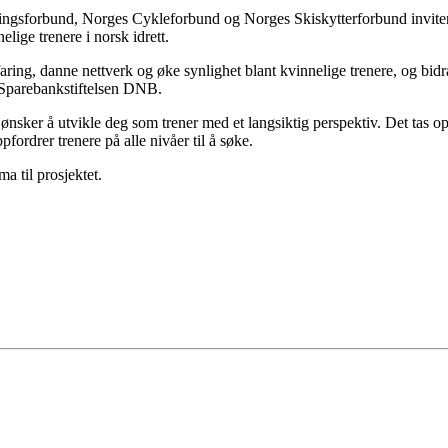
ringsforbund, Norges Cykleforbund og Norges Skiskytterforbund inviter
lige trenere i norsk idrett.
ing, danne nettverk og øke synlighet blant kvinnelige trenere, og bidra 
av Sparebankstiftelsen DNB.
 ønsker å utvikle deg som trener med et langsiktig perspektiv. Det tas op
pfordrer trenere på alle nivåer til å søke.
a til prosjektet.