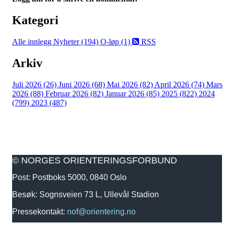
Kategori
Alle innlegg
Nyheter (194)
O-løp (1)
RSS
Arkiv
Juli 2026 (26)
Juni 2026 (68)
Mai 2026 (82)
April 2026 (74)
Mars
2026 (88)
Februar 2026 (82)
Januar 2026 (85)
2025 (822)
2024
(799)
2023 (487)
© NORGES ORIENTERINGSFORBUND
Post: Postboks 5000, 0840 Oslo
Besøk: Sognsveien 73 L, Ullevål Stadion
Pressekontakt:
nof@orientering.no