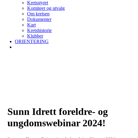
Kretsstyret
Komiteer og utvalg
Om kretsen
Dokumenter
Kart
Kretshistorie
Klubber
ORIENTERING
Sunn Idrett foreldre- og
ungdomswebinar 2024!