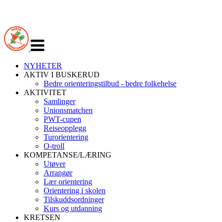
Veksle
navigasjon
NYHETER
AKTIV I BUSKERUD
Bedre orienteringstilbud - bedre folkehelse
AKTIVITET
Samlinger
Unionsmatchen
PWT-cupen
Reiseopplegg
Turorientering
O-troll
KOMPETANSE/LÆRING
Utøver
Arrangør
Lær orientering
Orientering i skolen
Tilskuddsordninger
Kurs og utdanning
KRETSEN