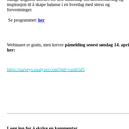
inspirasjon til å skape balanse i en hverdag med stress og
forventninger.
Se programmet:
her
Webinaret er gratis, men krever
påmelding senest søndag 14. apri
her:
https://surveys.enalyzer.com?pid=cusib5d5
Logg inn for å skrive en kommentar.