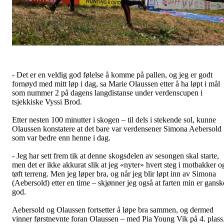
- Det er en veldig god følelse å komme på pallen, og jeg er godt
fornøyd med mitt løp i dag, sa Marie Olaussen etter å ha løpt i mål
som nummer 2 på dagens langdistanse under verdenscupen i
tsjekkiske Vyssi Brod.
Etter nesten 100 minutter i skogen – til dels i stekende sol, kunne
Olaussen konstatere at det bare var verdensener Simona Aebersold
som var bedre enn henne i dag.
- Jeg har sett frem tik at denne skogsdelen av sesongen skal starte,
men det er ikke akkurat slik at jeg «nyter» hvert steg i motbakker o
tøft terreng. Men jeg løper bra, og når jeg blir løpt inn av Simona
(Aebersold) etter en time – skjønner jeg også at farten min er gansk
god.
Aebersold og Olaussen fortsetter å løpe bra sammen, og dermed
vinner førstnevnte foran Olaussen – med Pia Young Vik på 4. plass