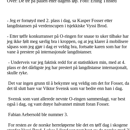
Over: De tre på pallen etter dagens løp. Foto: Erling Thisted
- Jeg er fornøyd med 2. plass i dag, sa Kasper Fosser etter
langdistansen på verdenscupen i tsjekkiske Vyssi Brod.
- Etter tøffe konkurranser på O-ringen for snaue to uker tilbake har
jeg ikke følt meg særlig bra i kroppen, og at jeg klarer å mobilisere
såpass som jeg gjør i dag er veldig bra, fortsatte karen som har for
vane å prestere på internasjonale langdistanser.
- Underveis var jeg faktisk redd for at statistikken min, med at 4.
plass er det dårligste jeg har prestert på langdistanse internasjonalt,
skulle ryke.
Det var ingen grunn til å bekymre seg veldig om det for Fosser, da
det til slutt bare var Viktor Svensk som var bedre enn han i dag.
Svensk som vant allerede nevnte O-ringen sammenlagt, var best
også i dag, og vant drøye halvannet minutt foran Fosser.
Fabian Aebersold ble nummer 3.
For resten av de norske herreløperne ble det en tøff dag i skogene