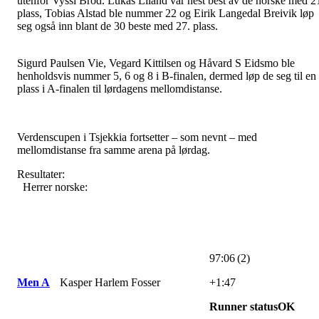
utenfor Vyssi Brod. Lukas Liland var nest best av de norske med 2
plass, Tobias Alstad ble nummer 22 og Eirik Langedal Breivik løp
seg også inn blant de 30 beste med 27. plass.
Sigurd Paulsen Vie, Vegard Kittilsen og Håvard S Eidsmo ble
henholdsvis nummer 5, 6 og 8 i B-finalen, dermed løp de seg til en
plass i A-finalen til lørdagens mellomdistanse.
Verdenscupen i Tsjekkia fortsetter – som nevnt – med
mellomdistanse fra samme arena på lørdag.
Resultater:
Herrer norske:
97:06 (2)
Men A
Kasper Harlem Fosser
+1:47
Runner statusOK