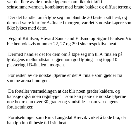
var det flere av de norske løperne som fikk det tøft i
seinsommervarmen, kombinert med bratte bakker og diffust terreng
Der det handlet om å løpe seg inn blant de 20 beste i sitt heat, og
dermed være klar for A-finale i morgen, var det 3 norske løpere so
ikke lyktes med dette.
Vegard Kittilsen, Håvard Sandstand Eidsmo og Sigurd Paulsen Vi
ble henholdsvis nummer 22, 27 og 29 i sine respektive heat.
Dermed handler det for dem om å løpe seg inn til A-finalen på
lørdagens mellomdistanse gjennom god løping – og topp 10
plassering i B-finalen i morgen.
For resten av de norske løperne er det A-finale som gjelder fra
samme arena i morgen.
Da forteller værmeldingen at det blir noen grader kaldere, og
kanskje også noen regnbyger – som kan passe de norske løperne
noe bedre enn over 30 grader og vindstille – som var dagens
forutsetninger.
Forutsetninger som Eirik Langedal Breivik virket å takle bra, da
han løp inn til beste tid i sitt heat.