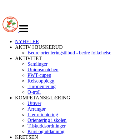
Veksle
navigasjon
NYHETER
AKTIV I BUSKERUD
Bedre orienteringstilbud - bedre folkehelse
AKTIVITET
Samlinger
Unionsmatchen
PWT-cupen
Reiseopplegg
Turorientering
O-troll
KOMPETANSE/LÆRING
Utøver
Arrangør
Lær orientering
Orientering i skolen
Tilskuddsordninger
Kurs og utdanning
KRETSEN