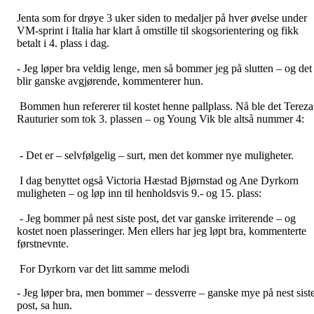
Jenta som for drøye 3 uker siden to medaljer på hver øvelse under
VM-sprint i Italia har klart å omstille til skogsorientering og fikk
betalt i 4. plass i dag.
- Jeg løper bra veldig lenge, men så bommer jeg på slutten – og det
blir ganske avgjørende, kommenterer hun.
Bommen hun refererer til kostet henne pallplass. Nå ble det Tereza
Rauturier som tok 3. plassen – og Young Vik ble altså nummer 4:
- Det er – selvfølgelig – surt, men det kommer nye muligheter.
I dag benyttet også Victoria Hæstad Bjørnstad og Ane Dyrkorn
muligheten – og løp inn til henholdsvis 9.- og 15. plass:
- Jeg bommer på nest siste post, det var ganske irriterende – og
kostet noen plasseringer. Men ellers har jeg løpt bra, kommenterte
førstnevnte.
For Dyrkorn var det litt samme melodi
- Jeg løper bra, men bommer – dessverre – ganske mye på nest sist
post, sa hun.