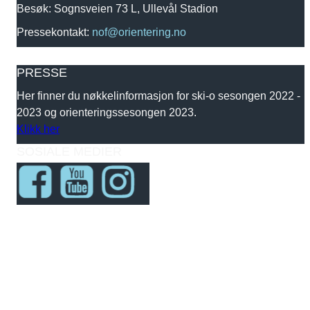
Besøk: Sognsveien 73 L, Ullevål Stadion
Pressekontakt:
nof@orientering.no
PRESSE
Her finner du nøkkelinformasjon for ski-o sesongen 2022 -
2023 og orienteringssesongen 2023.
Klikk her
SOSIALE MEDIER