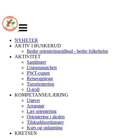
Veksle
navigasjon
NYHETER
AKTIV I BUSKERUD
Bedre orienteringstilbud - bedre folkehelse
AKTIVITET
Samlinger
Unionsmatchen
PWT-cupen
Reiseopplegg
Turorientering
O-troll
KOMPETANSE/LÆRING
Utøver
Arrangør
Lær orientering
Orientering i skolen
Tilskuddsordninger
Kurs og utdanning
KRETSEN