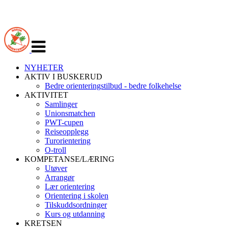
Veksle
navigasjon
NYHETER
AKTIV I BUSKERUD
Bedre orienteringstilbud - bedre folkehelse
AKTIVITET
Samlinger
Unionsmatchen
PWT-cupen
Reiseopplegg
Turorientering
O-troll
KOMPETANSE/LÆRING
Utøver
Arrangør
Lær orientering
Orientering i skolen
Tilskuddsordninger
Kurs og utdanning
KRETSEN