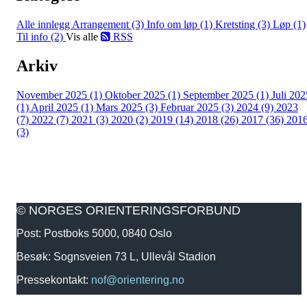
Alle innlegg
Arrangement (3)
Info om løp (1)
Kretsting (3)
Løp (1)
Til info (2)
Vis alle
RSS
Arkiv
November 2025 (1)
Oktober 2025 (1)
September 2025 (1)
Juli 202
(1)
April 2025 (1)
Mars 2025 (3)
Februar 2025 (3)
2024 (9)
2023
(7)
2022 (7)
2021 (3)
2020 (2)
2019 (14)
2018 (26)
2017 (36)
201
(3)
© NORGES ORIENTERINGSFORBUND
Post: Postboks 5000, 0840 Oslo
Besøk: Sognsveien 73 L, Ullevål Stadion
Pressekontakt:
nof@orientering.no