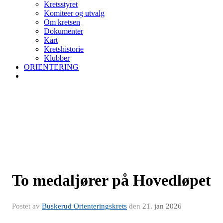
Kretsstyret
Komiteer og utvalg
Om kretsen
Dokumenter
Kart
Kretshistorie
Klubber
ORIENTERING
To medaljører på Hovedløpet
Postet av
Buskerud Orienteringskrets
den
21. jan 2026