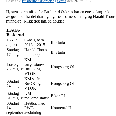
Postet av
Buskerud Orienteringskrets
den
26. jul 2025
Høstens terminliste for Buskerud O-krets har en eneste lang rekke
av godbiter fra det drar i gang med barne-samling og Harald Thons
minneløp. Klikk deg inn, se tibudet.
Høstløp
Buskerud
16.-17.
O-helg barn
IF Sturla
august
2013 – 2015
Søndag
Harald Thons
IF Sturla
17. august
minneløp
KM
Lørdag
langdistanse
Kongsberg OL
23. august
BuOK og
VTOK
KM stafett
Søndag
BuOK og
Kongsberg OL
24. august
VTOK
Søndag
KM
Eiker OL
31. august
mellomdistanse
Søndag
Høstløp med
14.
PWT-
Konnerud IL
september
avslutning