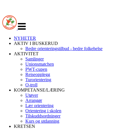
Veksle
navigasjon
NYHETER
AKTIV I BUSKERUD
Bedre orienteringstilbud - bedre folkehelse
AKTIVITET
Samlinger
Unionsmatchen
PWT-cupen
Reiseopplegg
Turorientering
O-troll
KOMPETANSE/LÆRING
Utøver
Arrangør
Lær orientering
Orientering i skolen
Tilskuddsordninger
Kurs og utdanning
KRETSEN