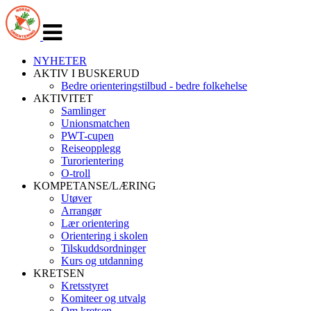
Veksle
navigasjon
NYHETER
AKTIV I BUSKERUD
Bedre orienteringstilbud - bedre folkehelse
AKTIVITET
Samlinger
Unionsmatchen
PWT-cupen
Reiseopplegg
Turorientering
O-troll
KOMPETANSE/LÆRING
Utøver
Arrangør
Lær orientering
Orientering i skolen
Tilskuddsordninger
Kurs og utdanning
KRETSEN
Kretsstyret
Komiteer og utvalg
Om kretsen