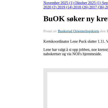
November 2025 (1)
Oktober 2025 (1)
Sep
2020 (2)
2019 (14)
2018 (26)
2017 (36)
2
BuOK søker ny kre
Postet av
Buskerud Orienteringskrets
den
Kretskoordinator Lene Puck slutter 1.11. Vi
Lene har valgt å si opp jobben, noe kretsst
nabokretser og via NOFs hjemmeside.