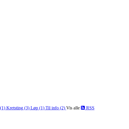
 (1)
Kretsting (3)
Løp (1)
Til info (2)
Vis alle
RSS