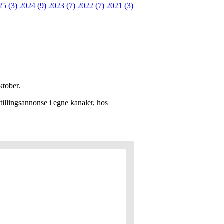
25 (3)
2024 (9)
2023 (7)
2022 (7)
2021 (3)
ktober.
stillingsannonse i egne kanaler, hos