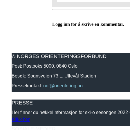
Logg inn for å skrive en kommentar.
© NORGES ORIENTERINGSFORBUND
Post: Postboks 5000, 0840 Oslo
Besøk: Sognsveien 73 L, Ullevål Stadion
Pressekontakt:
nof@orientering.no
PRESSE
Her finner du nøkkelinformasjon for ski-o sesongen 2022
Klikk her
SOSIALE MEDIER