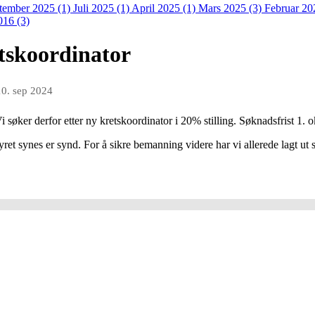
tember 2025 (1)
Juli 2025 (1)
April 2025 (1)
Mars 2025 (3)
Februar 20
016 (3)
tskoordinator
10. sep 2024
 søker derfor etter ny kretskoordinator i 20% stilling. Søknadsfrist 1. o
yret synes er synd. For å sikre bemanning videre har vi allerede lagt ut 