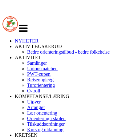
Veksle
navigasjon
NYHETER
AKTIV I BUSKERUD
Bedre orienteringstilbud - bedre folkehelse
AKTIVITET
Samlinger
Unionsmatchen
PWT-cupen
Reiseopplegg
Turorientering
O-troll
KOMPETANSE/LÆRING
Utøver
Arrangør
Lær orientering
Orientering i skolen
Tilskuddsordninger
Kurs og utdanning
KRETSEN