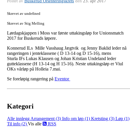
Postet av
Buskerud Orienteringskrets
den
23. apr 2017
Skrevet av undefined
Skrevet av Stig Melling
Lørdagskjappen i Moss var første uttakingsløp for Unionsmatch
2017 for Buskeruds løpere.
Konnerud ILs Mille Vasshaug Jægtvik og Jenny Baklid leder nå
rangeringen i jenteklassene ( D 13-14 og D 15-16), mens
Sturla IFs Lukas Klausen og Johan Kristian Undeland leder
gutteklassene (H 13-14 og H 15-16). Neste uttakingsløp er
Viul
OKs vårløp på Holleia 7.mai.
Se foreløpig rangering på
Eventor
Kategori
Alle innlegg
Arrangement (3)
Info om løp (1)
Kretsting (3)
Løp (1)
Til info (2)
Vis alle
RSS