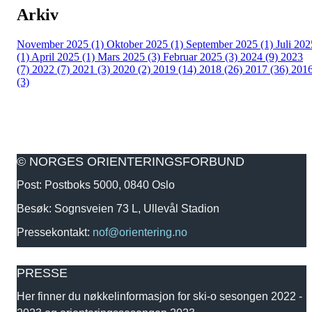
Arkiv
November 2025 (1)
Oktober 2025 (1)
September 2025 (1)
Juli 202
(1)
April 2025 (1)
Mars 2025 (3)
Februar 2025 (3)
2024 (9)
2023
(7)
2022 (7)
2021 (3)
2020 (2)
2019 (14)
2018 (26)
2017 (36)
201
(3)
© NORGES ORIENTERINGSFORBUND
Post: Postboks 5000, 0840 Oslo
Besøk: Sognsveien 73 L, Ullevål Stadion
Pressekontakt:
nof@orientering.no
PRESSE
Her finner du nøkkelinformasjon for ski-o sesongen 2022 -