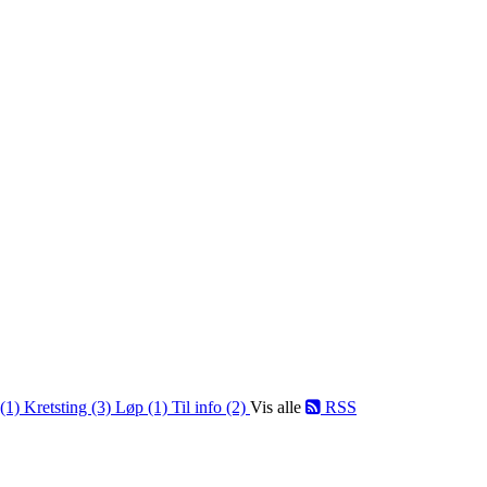
 (1)
Kretsting (3)
Løp (1)
Til info (2)
Vis alle
RSS