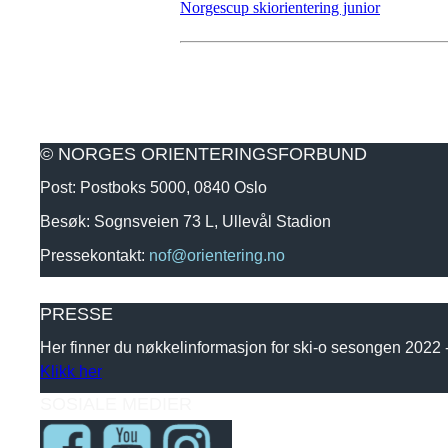
Norgescup skiorientering junior
© NORGES ORIENTERINGSFORBUND
Post: Postboks 5000, 0840 Oslo
Besøk: Sognsveien 73 L, Ullevål Stadion
Pressekontakt:
nof@orientering.no
PRESSE
Her finner du nøkkelinformasjon for ski-o sesongen 2022
Klikk her
SOSIALE MEDIER