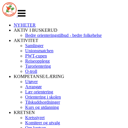
Veksle
navigasjon
NYHETER
AKTIV I BUSKERUD
Bedre orienteringstilbud - bedre folkehelse
AKTIVITET
Samlinger
Unionsmatchen
PWT-cupen
Reiseopplegg
Turorientering
O-troll
KOMPETANSE/LÆRING
Utøver
Arrangør
Lær orientering
Orientering i skolen
Tilskuddsordninger
Kurs og utdanning
KRETSEN
Kretsstyret
Komiteer og utvalg
Om kretsen