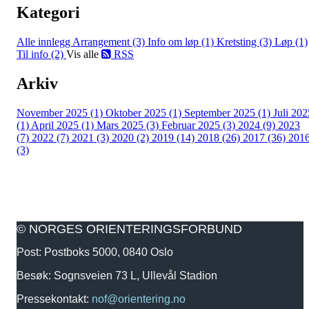
Kategori
Alle innlegg
Arrangement (3)
Info om løp (1)
Kretsting (3)
Løp (1)
Til info (2)
Vis alle
RSS
Arkiv
November 2025 (1)
Oktober 2025 (1)
September 2025 (1)
Juli 202
(1)
April 2025 (1)
Mars 2025 (3)
Februar 2025 (3)
2024 (9)
2023
(7)
2022 (7)
2021 (3)
2020 (2)
2019 (14)
2018 (26)
2017 (36)
201
(3)
© NORGES ORIENTERINGSFORBUND
Post: Postboks 5000, 0840 Oslo
Besøk: Sognsveien 73 L, Ullevål Stadion
Pressekontakt:
nof@orientering.no