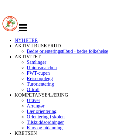
Veksle
navigasjon
NYHETER
AKTIV I BUSKERUD
Bedre orienteringstilbud - bedre folkehelse
AKTIVITET
Samlinger
Unionsmatchen
PWT-cupen
Reiseopplegg
Turorientering
O-troll
KOMPETANSE/LÆRING
Utøver
Arrangør
Lær orientering
Orientering i skolen
Tilskuddsordninger
Kurs og utdanning
KRETSEN