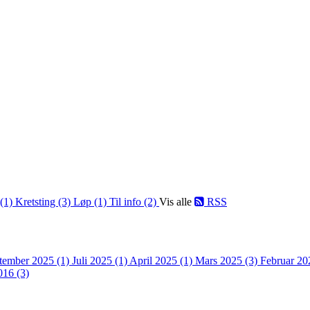
 (1)
Kretsting (3)
Løp (1)
Til info (2)
Vis alle
RSS
tember 2025 (1)
Juli 2025 (1)
April 2025 (1)
Mars 2025 (3)
Februar 20
016 (3)