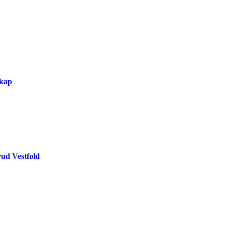
skap
rud Vestfold