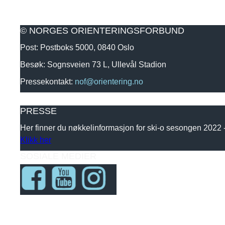
© NORGES ORIENTERINGSFORBUND
Post: Postboks 5000, 0840 Oslo
Besøk: Sognsveien 73 L, Ullevål Stadion
Pressekontakt:
nof@orientering.no
PRESSE
Her finner du nøkkelinformasjon for ski-o sesongen 2022
Klikk her
SOSIALE MEDIER