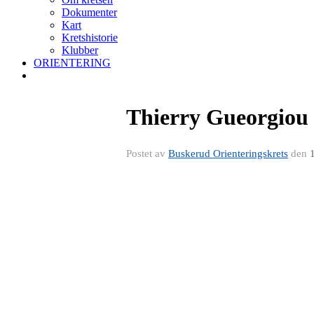
Dokumenter
Kart
Kretshistorie
Klubber
ORIENTERING
Thierry Gueorgiou
Postet av
Buskerud Orienteringskrets
den