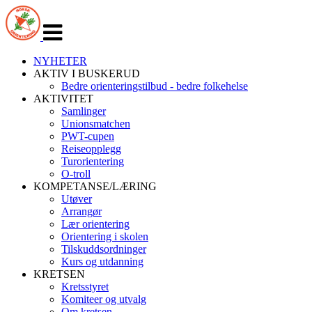
Veksle
navigasjon
NYHETER
AKTIV I BUSKERUD
Bedre orienteringstilbud - bedre folkehelse
AKTIVITET
Samlinger
Unionsmatchen
PWT-cupen
Reiseopplegg
Turorientering
O-troll
KOMPETANSE/LÆRING
Utøver
Arrangør
Lær orientering
Orientering i skolen
Tilskuddsordninger
Kurs og utdanning
KRETSEN
Kretsstyret
Komiteer og utvalg
Om kretsen